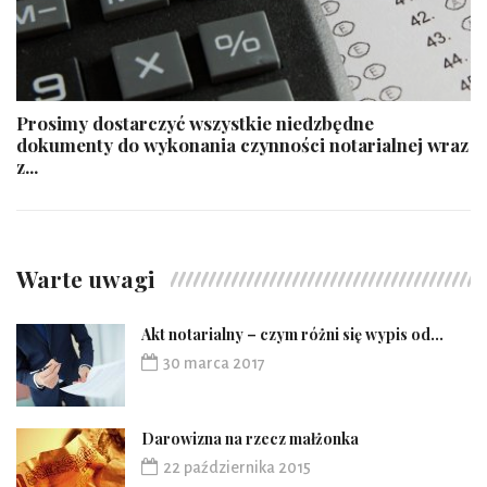
Prosimy dostarczyć wszystkie niedzbędne
dokumenty do wykonania czynności notarialnej wraz
z...
Warte uwagi
Akt notarialny – czym różni się wypis od...
30 marca 2017
Darowizna na rzecz małżonka
22 października 2015